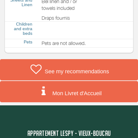
Bel linen and / or
Linen
towels included
Draps fournis
Children
and extra
beds
Pets
Pets are not allowed.
See my recommendations
Mon Livret d'Accueil
APPARTEMENT LESPY - VIEUX-BOUCAU